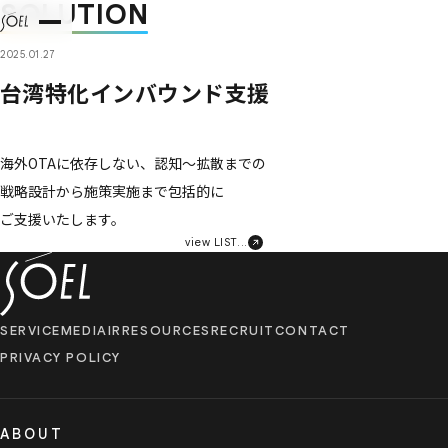
SOLUTION
2025.01.27
台湾特化インバウンド支援
海外OTAに​依存しない、​認知〜拡散までの​
戦略設計から​施策実施まで​包括的に​
ご支援いたします。
view LIST...
SERVICE
MEDIA
IR
RESOURCES
RECRUIT
CONTACT
PRIVACY POLICY
ABOUT