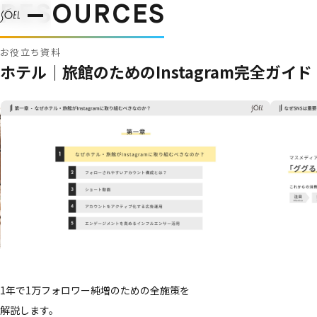
RESOURCES
お役立ち資料
ホテル｜旅館の​ための​Instagram完全ガイド
1年で​1万フォロワー純増の​ための​全施策を​
解説します。