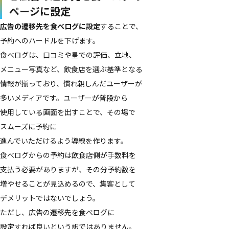
ページに​設定
広告の​遷移先を​食べログに​設定
する​ことで、​
予約への​ハードルを​下げます。
食べログは、​口コミや星での​評価、​立地、​
メニュー写真など、​飲食店を​選ぶ基準と​なる​
情報が​揃っており、​慣れ親しんだ​ユーザーが​
多い​メディアです。​ユーザーが​普段から​
使用している​画面を​出す​ことで、​その場で​
スムーズに​予約に​
進んでいただけるよう導線を​作ります。
食べログからの​予約は​飲食店側が​手数料を​
支払う​必要が​ありますが、​その​分予約数を​
増やせる​ことが​見込めるので、​集客と​して​
デメリットではないでしょう。
ただし、​広告の​遷移先を​食べログに​
設定すれば​良いと​いう​訳では​ありません。