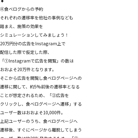
⬇️
④​食べログからの​予約
それぞれの​遷移率を​他社の​事例なども​
踏まえ、​施策の​効果を​
シミュレーションしてみましょう！
20万円分の​広告を​Instagram上で​
配信した際で​仮定した際、​
「①Instagramで​広告を​閲覧」の​数は​
おおよそ​20万件と​なります。
そこから​広告を​閲覧し​食べログページへの​
遷移に​関して、​約5%前後の​遷移率と​なる​
ことが​想定される​ため、​「②広告を​
クリックし、​食べログページへ​遷移」する​
ユーザー数は​おおよそ​10,000件。
上記ユーザーの​うち、​食べログページへ​
遷移後、​すぐに​ページから​離脱してしまう​