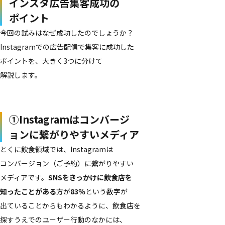
インスタ​広告集客成功の​
ポイント
今回の​試みは​なぜ成功したのでしょうか？
Instagramでの​広告配信で​集客に​成功した​
ポイントを、​大きく​3つに​分けて​
解説します。
①Instagramは​コンバージ​
ョンに​繋がりやすい​メディア
とくに​飲食領域では、
Instagramは​
コンバージョン​（ご予約）に​繋がりやすい​
メディア
です。
SNSを​きっかけに​飲食店を​
知った​ことがある
方が
83％
と​いう​数字が​
出ている​ことからも​わかるように、​飲食店を​
探すうえでの​ユーザー行動の​なかには、​