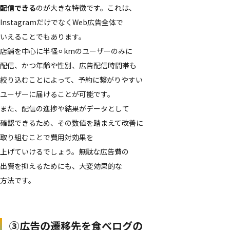
配信できる
のが​大きな​特徴です。​これは、​
Instagramだけでなく​Web​広告全体で​
いえる​ことでも​あります。
店舗を​中心に​半径⚪︎kmの​ユーザーのみに​
配信、​かつ年​齢や​性別、​広告配信時間帯も​
絞り込むことに​よって、​予約に​繋がりやすい​
ユーザーに​届ける​ことが​可能です。
また、​配信の​進捗や​結果が​データと​して​
確認できる​ため、​その​数値を​踏まえて​改善に​
取り組むことで​費用対効果を​
上げていけるでしょう。​無駄な​広告費の​
出費を​抑える​ためにも、​大変効果的な​
方法です。
③​広告の​遷移先を​食べログの​