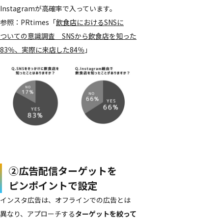
Instagramが​高確率で​入っています。
参照：PRtimes​「
飲食店に​おける​SNSに​
ついての​意識調査 SNSから​飲食店を​知った​
83％、​実際に​来店した​84％
」
②​広告配信ターゲットを​
ピンポイントで​設定
インスタ​広告は、​オフラインでの​広告とは​
異なり、​アプローチする
ターゲットを​絞って​