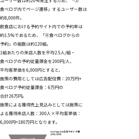
ユーザー数は​約20%発生する​ため、​「③​
食べログ内で​ページ遷移」する​ユーザー数は​
約8,000件。
飲食店に​おける​予約サイト内での​予約率は​
約1.5%である​ため、​「④​食べログからの​
予約」の​組数は​約120組。
1組あたりの​来店人数を​平均2.5人/組・​
食べログの​予約従量課金を​200円/人、​
平均客単価を​6,000円と​すると、
施策の​費用と​しては​広告配信費：20万円+​
食べログ予約従量課金：6万円の​
合計26万円。
施策に​よる​獲得売上見込みと​しては​施策に​
よる​獲得来店​人数：300人×平均客単価：
6,000円=180万円と​なります。