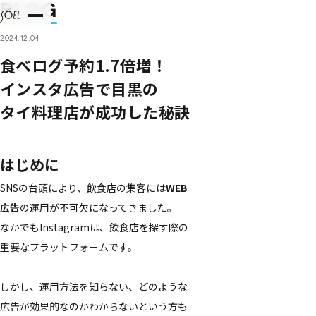
BLOG
2024.12.04
食べログ予約1.7倍増！​
インスタ​広告で​目黒の​
タイ料理店が​成功した​秘訣
はじめに
SNSの​台頭に​より、​飲食店の​集客には
WEB​
広告
の​運用が​不可欠に​なってきました。​
なかでも
Instagramは、​飲食店を​探す際の​
重要な​プラットフォームです。
しかし、
運用方​法を​知らない、​どのような​
広告が​効果的なのかわからない
と​いう​方も​