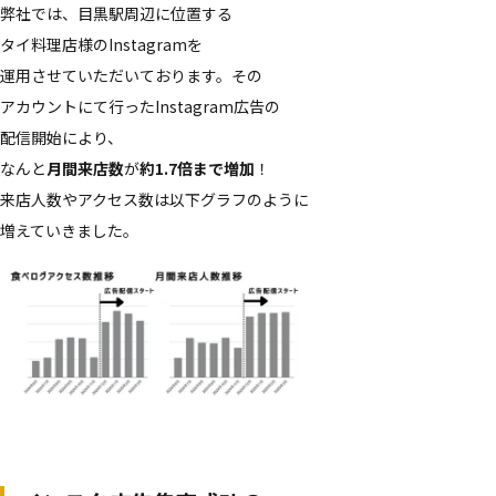
弊社では、​目黒駅周辺に​位置する​
タイ料理店様の​Instagramを​
運用させていただいております。​その​
アカウントにて​行った​Instagram​広告の​
配信開始に​より、​
なんと
月間来店数
が
約1.7倍まで​増加
！
来店​人数や​アクセス数は​以下​グラフのように​
増えていきました。