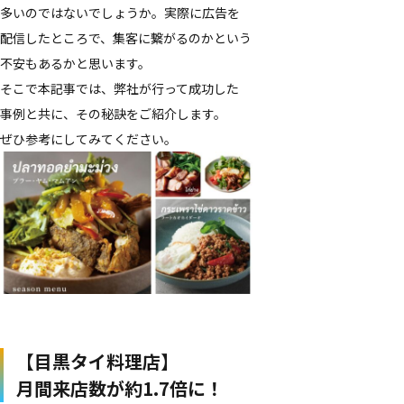
多いのではないでしょうか。​実際に​広告を​
配信した​ところで、​集客に​繋がるのかと​いう​
不安も​あるかと​思います。
そこで​本記事では、​弊社が​行って​成功した​
事例と​共に、​その​秘訣を​ご紹介します。​
ぜひ参考に​してみてください。
【目黒タイ料理店】
月間来店数が​約1.7倍に！