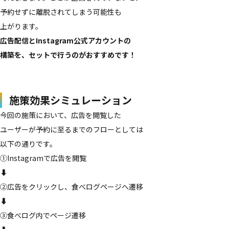
予約せずに​離脱されてしまう​可能性も​
上がります。
広告配信と​Instagram公式アカウントの​
構築を、​セットで​行うのが​おすすめです！
施策効果シミュレーション
今回の​施策に​おいて、​広告を​閲覧した​
ユーザーが​予約に​至るまでの​フローと​しては​
以下の​通りです。
①Instagramで​広告を​閲覧
⬇️
②​広告を​クリックし、​食べログページへ​遷移
⬇️
③​食べログ内で​ページ遷移