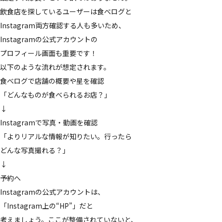
飲食店を​探している​ユーザーは​食べログと​
Instagram両方​確認する​人も​多いため、​
Instagramの​公式アカウントの​
プロフィール画面も​重要です！
以下のような​流れが​想定されます。
食べログで​店舗の​概要や星を​確認
「どんな​ものが​食べられる​お店？」
↓
Instagramで​写真・動画を​確認
「より​リアルな​情報が​知りたい。​行ったら​
どんな​写真撮れる？」
↓
予約へ
Instagramの​公式アカウントは、​
「Instagram上の​“HP”」だと​
考えましょう。​ここが​整備されていないと、​