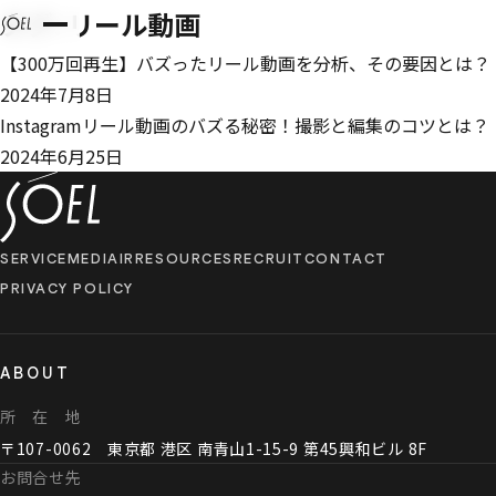
タグ:
リール動画
【300万回再生】バズった​リール動画を​分析、​その​要因とは？
2024年7月8日
Instagramリール動画の​バズる​秘密！​撮影と​編集の​コツとは？
2024年6月25日
SERVICE
MEDIA
IR
RESOURCES
RECRUIT
CONTACT
PRIVACY POLICY
ABOUT
所 在 地
〒107-0062 東京都 港区 南青山1-15-9 第45興和ビル 8F
お問合せ先