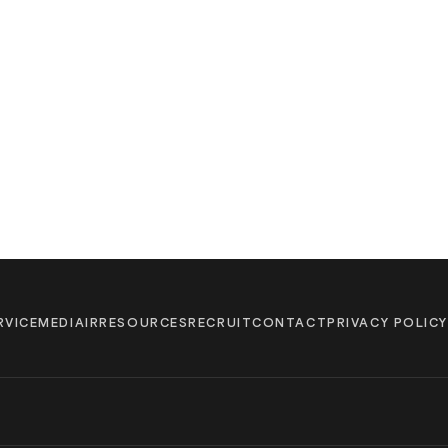
RVICE
MEDIA
IR
RESOURCES
RECRUIT
CONTACT
PRIVACY POLICY