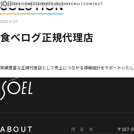
SOLUTION
SERVICE
MEDIA
IR
RESOURCES
RECRUIT
CONTACT
2025.01.27
食べログ正規代理店
実績豊富な​正規代理店と​して​売上に​つながる​導線設計を​サポートいた
ABOUT
所 在 地
〒107-