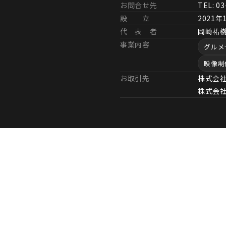
お問合せ先
TEL: 0
設 立
2021年
代 表 者
岡崎祐
事業内容
グルメ
映像制
お取引先
株式会社
株式会社